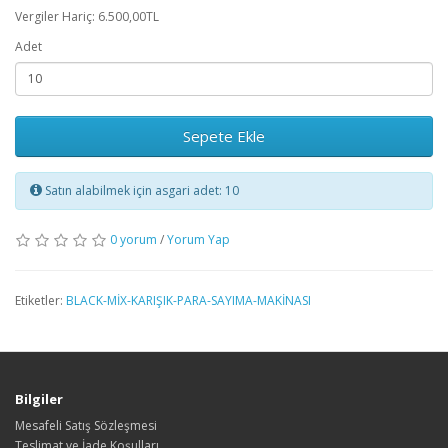
Vergiler Hariç: 6.500,00TL
Adet
Sepete Ekle
Satın alabilmek için asgari adet: 10
0 yorum
/
Yorum Yap
Etiketler:
BLACK-MİX-KARIŞIK-PARA-SAYIMA-MAKİNASI
Bilgiler
Mesafeli Satış Sözleşmesi
Teslimat ve İade Koşulları