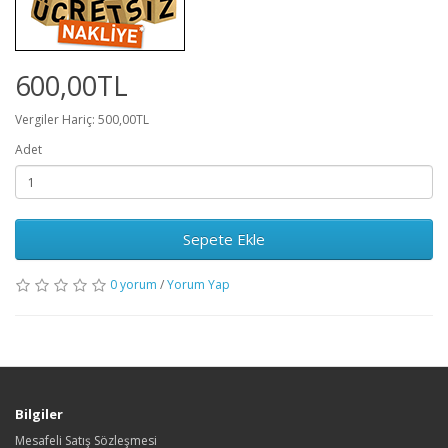
600,00TL
Vergiler Hariç: 500,00TL
Adet
Sepete Ekle
0 yorum
/
Yorum Yap
Bilgiler
Mesafeli Satış Sözleşmesi