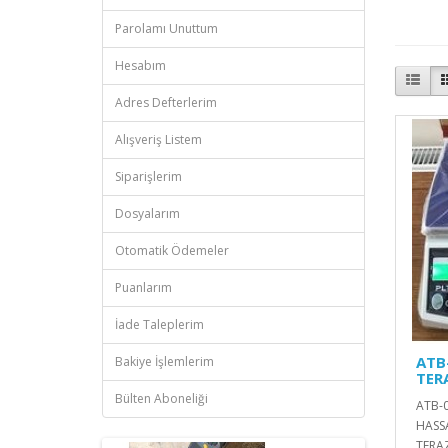
Parolamı Unuttum
Hesabım
Adres Defterlerim
Alışveriş Listem
Siparişlerim
Dosyalarım
Otomatik Ödemeler
Puanlarım
İade Taleplerim
ATB
Bakiye İşlemlerim
TER
Bülten Aboneliği
ATB-0
HASSA
TERAZİ