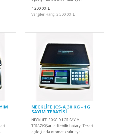
4.200,00TL
Vergiler Hariç: 3.500,00TL
AYIM
NECKLİFE JCS-A 30 KG - 1G
SAYIM TERAZİSİ
NECKLİFE 30KG 0.1GR SAYIM
razi
TERAZİSİŞarj edilebilir bataryaTerazi
.
açıldığında otomatik sıfır aya..