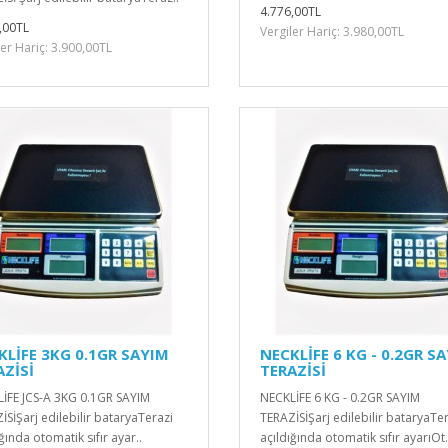
4.776,00TL
,00TL
Vergiler Hariç: 3.980,00TL
ler Hariç: 3.900,00TL
KLİFE 3KG 0.1GR SAYIM
NECKLİFE 6 KG - 0.2GR S
AZİSİ
TERAZİSİ
İFE JCS-A 3KG 0.1GR SAYIM
NECKLİFE 6 KG - 0.2GR SAYIM
İSİŞarj edilebilir bataryaTerazi
TERAZİSİŞarj edilebilir bataryaTe
ğında otomatik sıfır ayar..
açıldığında otomatik sıfır ayarıOt.