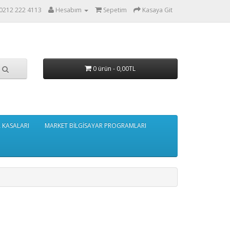
0212 222 4113
Hesabım
Sepetim
Kasaya Git
0 ürün - 0,00TL
A KASALARI
MARKET BİLGİSAYAR PROGRAMLARI