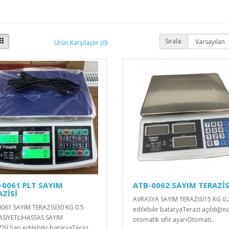
Sırala:
Ürün Karşılaştır (0)
-0061 PLT SAYIM
ATB-0062 SAYIM TERAZİS
AZİSİ
AVRASYA SAYIM TERAZİSİ15 KG 0.
061 SAYIM TERAZİSİ30 KG 0.5
edilebilir bataryaTerazi açıldığın
SİYETLİHASSAS SAYIM
otomatik sıfır ayarıOtomati..
Sİ Şarj edilebilir bataryaTeraz..