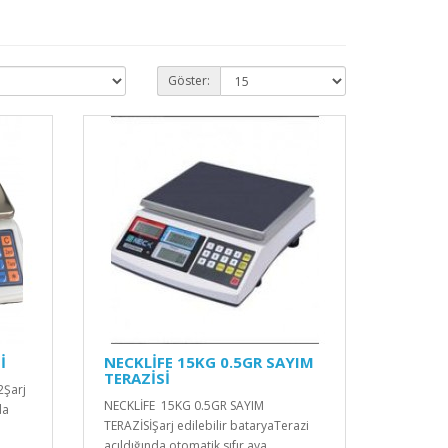
Göster:
İ
NECKLİFE 15KG 0.5GR SAYIM
TERAZİSİ
2Şarj
NECKLİFE 15KG 0.5GR SAYIM
da
TERAZİSİŞarj edilebilir bataryaTerazi
açıldığında otomatik sıfır aya..