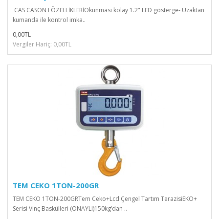
CAS CASON I ÖZELLİKLERİOkunması kolay 1.2" LED gösterge- Uzaktan
kumanda ile kontrol imka..
0,00TL
Vergiler Hariç: 0,00TL
TEM CEKO 1TON-200GR
TEM CEKO 1TON-200GRTem Ceko+Lcd Çengel Tartım TerazisiEKO+
Serisi Vinç Baskülleri (ONAYLI)150kg’dan ..