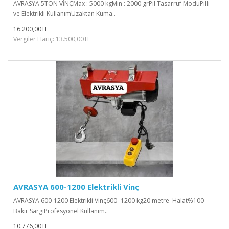
AVRASYA 5TON VİNÇMax : 5000 kgMin : 2000 grPil Tasarruf ModuPilli
ve Elektrikli KullanımUzaktan Kuma..
16.200,00TL
Vergiler Hariç: 13.500,00TL
AVRASYA 600-1200 Elektrikli Vinç
AVRASYA 600-1200 Elektrikli Vinç600- 1200 kg20 metre Halat%100
Bakır SargıProfesyonel Kullanım..
10.776,00TL